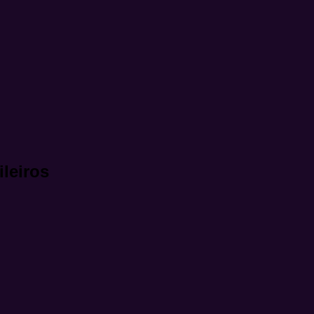
leiros