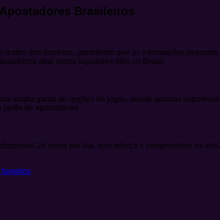
 Apostadores Brasileiros
r os dados dos usuários, garantindo que as informações pessoai
taforma atrai tantos jogadores fiéis no Brasil.
a ampla gama de opções de jogos, desde apostas esportivas a
e perfis de apostadores.
isponível 24 horas por dia. Isso reforça o compromisso da win
favoritos
.