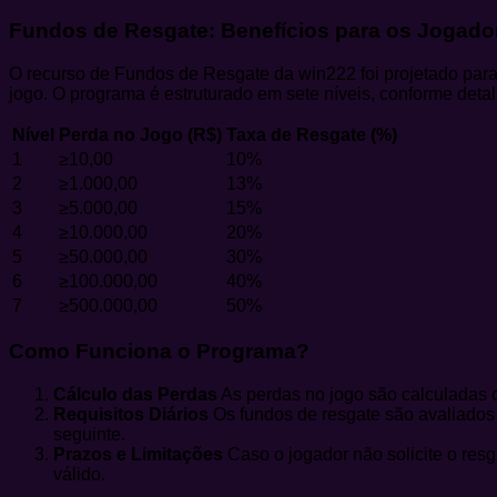
Fundos de Resgate: Benefícios para os Jogado
O recurso de Fundos de Resgate da win222 foi projetado par
jogo. O programa é estruturado em sete níveis, conforme deta
Nível
Perda no Jogo (R$)
Taxa de Resgate (%)
1
≥10,00
10%
2
≥1.000,00
13%
3
≥5.000,00
15%
4
≥10.000,00
20%
5
≥50.000,00
30%
6
≥100.000,00
40%
7
≥500.000,00
50%
Como Funciona o Programa?
Cálculo das Perdas
As perdas no jogo são calculadas 
Requisitos Diários
Os fundos de resgate são avaliados 
seguinte.
Prazos e Limitações
Caso o jogador não solicite o res
válido.