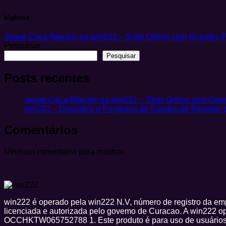
bigboss
Jogue Caça-Níqueis na win222 – Slots Online com Grandes P
Pesquisar
Pesquisar
Posts recentes
Jogue Caça-Níqueis na win222 – Slots Online com Gran
win222 – Descubra o Programa de Fundos de Resgate pa
Comentários
Nenhum comentário para mostrar.
win222 é operado pela win222 N.V, número de registro da em
licenciada e autorizada pelo govemo de Curacao. A win222 o
OCCHKTW065752788 1. Este produto é para uso de usuários ma