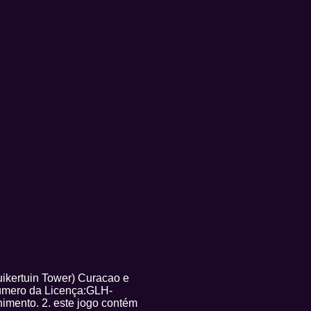
ikertuin Tower) Curacao e
Número da Licença:GLH-
imento. 2. este jogo contém