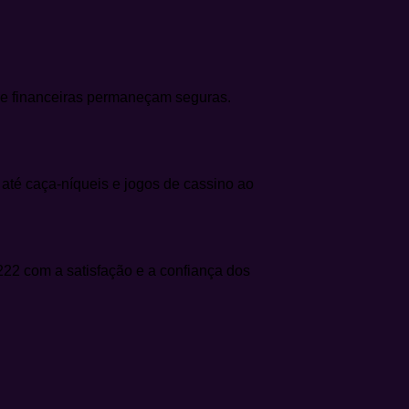
s e financeiras permaneçam seguras.
té caça-níqueis e jogos de cassino ao
222 com a satisfação e a confiança dos