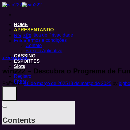
Skip
to
content
HOME
APRESENTANDO
Política de Privacidade
Registro
Termos e condições
Entrar
Contato
Baixe o Aplicativo
CASSINO
APRESENTANDO
ESPORTES
Slots
win222 – Descubra o Programa de Fun
Registro
Entrar
Posted on
18 de março de 2025
18 de março de 2025
by
bigb
Contents